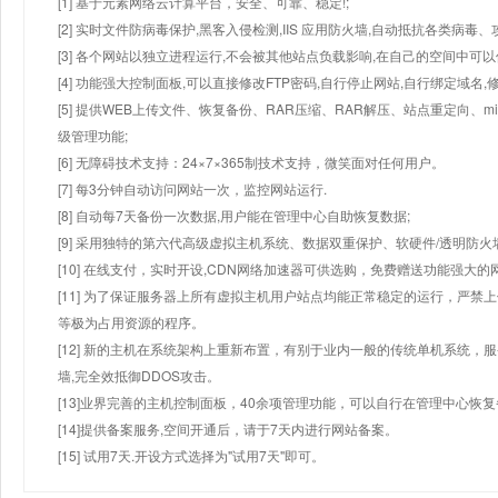
[1] 基于元素网络云计算平台，安全、可靠、稳定!;
[2] 实时文件防病毒保护,黑客入侵检测,IIS 应用防火墙,自动抵抗各类病毒、
[3] 各个网站以独立进程运行,不会被其他站点负载影响,在自己的空间中可以使用
[4] 功能强大控制面板,可以直接修改FTP密码,自行停止网站,自行绑定域名,
[5] 提供WEB上传文件、恢复备份、RAR压缩、RAR解压、站点重定向
级管理功能;
[6] 无障碍技术支持：24×7×365制技术支持，微笑面对任何用户。
[7] 每3分钟自动访问网站一次，监控网站运行.
[8] 自动每7天备份一次数据,用户能在管理中心自助恢复数据;
[9] 采用独特的第六代高级虚拟主机系统、数据双重保护、软硬件/透明防火
[10] 在线支付，实时开设,CDN网络加速器可供选购，免费赠送功能强大
[11] 为了保证服务器上所有虚拟主机用户站点均能正常稳定的运行，严禁上
等极为占用资源的程序。
[12] 新的主机在系统架构上重新布置，有别于业内一般的传统单机系统，
墙,完全效抵御DDOS攻击。
[13]业界完善的主机控制面板，40余项管理功能，可以自行在管理中心恢
[14]提供备案服务,空间开通后，请于7天内进行网站备案。
[15] 试用7天.开设方式选择为"试用7天"即可。