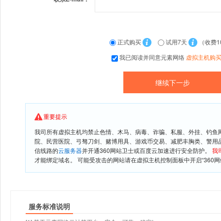
正式购买
试用7天
（收费1
我已阅读并同意元素网络
虚拟主机购
重要提示
我司所有虚拟主机均禁止色情、木马、病毒、诈骗、私服、外挂、钓鱼
院、民营医院、弓驽刀剑、赌博用具、游戏币交易、减肥丰胸类、警用
信线路的
云服务器
并开通360网站卫士或百度云加速进行安全防护。
我
才能绑定域名。 可能受攻击的网站请在虚拟主机控制面板中开启“360网
服务标准说明