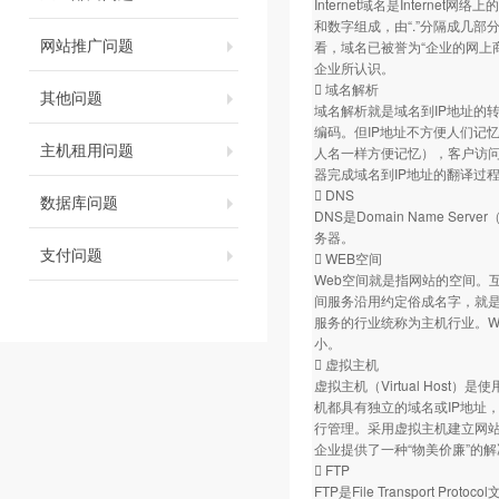
Internet域名是Inter
和数字组成，由“.”分隔成几部分
网站推广问题
看，域名已被誉为“企业的网上
企业所认识。
 域名解析
其他问题
域名解析就是域名到IP地址的
编码。但IP地址不方便人们记
主机租用问题
人名一样方便记忆），客户访
器完成域名到IP地址的翻译过
 DNS
数据库问题
DNS是Domain Name 
务器。
支付问题
 WEB空间
Web空间就是指网站的空间。
间服务沿用约定俗成名字，就是
服务的行业统称为主机行业。W
小。
 虚拟主机
虚拟主机（Virtual Ho
机都具有独立的域名或IP地址，具
行管理。采用虚拟主机建立网站
企业提供了一种“物美价廉”的
 FTP
FTP是File Transport P