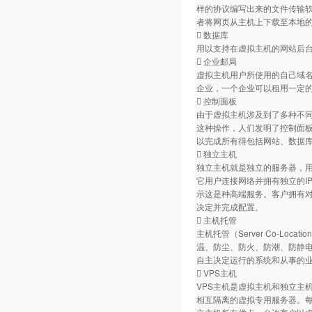
样的协议编写出来的文件传输软
者将网页从主机上下载至本地
 数据库
用以支持在虚拟主机的网站后台数
 企业邮局
虚拟主机用户所使用的自己域
企业，一个企业可以租用一定的
 控制面板
由于虚拟主机涉及到了多种不
这种操作，人们发明了控制面
以完成所有得包括网站、数据库
 独立主机
独立主机就是独立的服务器，
它用户连接网络并拥有独立的I
示这是种高端服务。客户拥有
决定并完成配置。
 主机托管
主机托管（Server Co-L
温、防尘、防火、防潮、防静
自主决定运行的系统和从事的业
 VPS主机
VPS主机是虚拟主机和独立主机
相互隔离的虚拟专用服务器。每