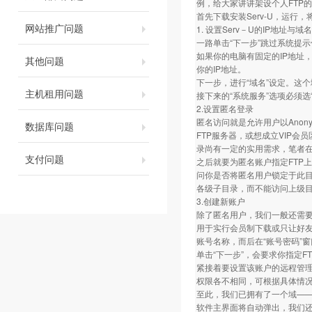
例，给大家讲讲架设个人FTP
首先下载安装Serv-U，运行
网站推广问题
1. 设置Serv－U的IP地址与域名
一路单击“下一步”跳过系统提示
如果你的电脑有固定的IP地址，
其他问题
你的IP地址。
下一步，进行“域名”设定。这个域名
主机租用问题
接下来的“系统服务”选项必须
2.设置匿名登录
匿名访问就是允许用户以Ano
数据库问题
FTP服务器，或想成立VIP会
录尚有一定的实用需求，笔者在
支付问题
之后就要为匿名账户指定FTP
问你是否将匿名用户锁定于此目
各级子目录，而不能访问上级
3.创建新账户
除了匿名用户，我们一般还需
用于实行会员制下载或只让好友访
账号名称，而后在“账号密码”
单击“下一步”，会要求你指定
紧接着要设置该账户的远程管理员
权限各不相同，可根据具体情
至此，我们已拥有了一个域——ftp.
软件主界面将自动弹出，我们